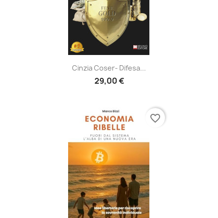
Cinzia Coser- Difesa...
29,00 €
favorite_border