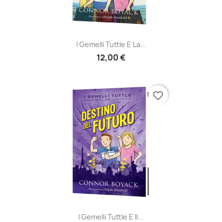
I Gemelli Tuttle E La...
12,00 €
favorite_border
I Gemelli Tuttle E Il...