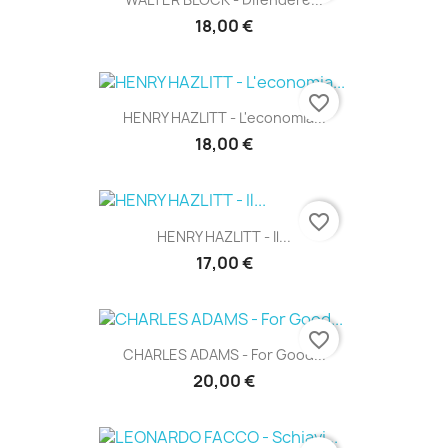
18,00 €
favorite_border
HENRY HAZLITT - L'economia...
18,00 €
favorite_border
HENRY HAZLITT - Il...
17,00 €
favorite_border
CHARLES ADAMS - For Good...
20,00 €