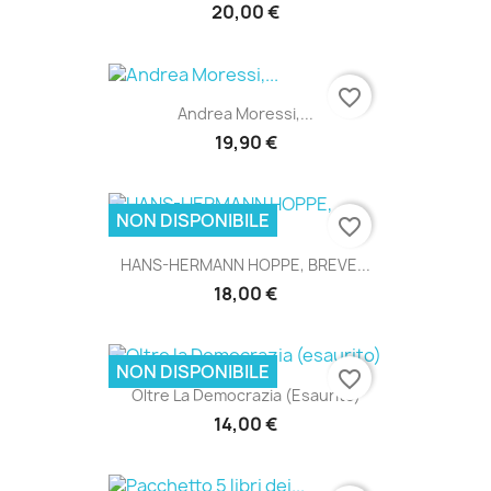
20,00 €
favorite_border
Andrea Moressi,...
19,90 €
NON DISPONIBILE
favorite_border
HANS-HERMANN HOPPE, BREVE...
18,00 €
NON DISPONIBILE
favorite_border
Oltre La Democrazia (esaurito)
14,00 €