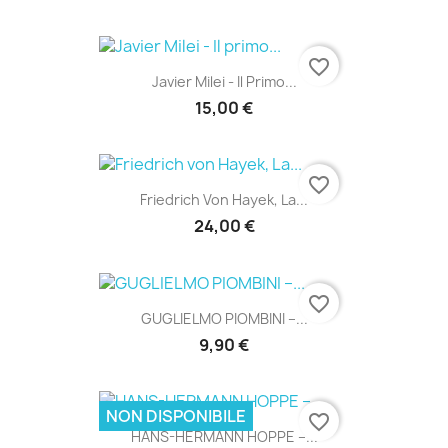
favorite_border
Javier Milei - Il Primo...
15,00 €
favorite_border
Friedrich Von Hayek, La...
24,00 €
favorite_border
GUGLIELMO PIOMBINI –...
9,90 €
NON DISPONIBILE
favorite_border
HANS-HERMANN HOPPE –...