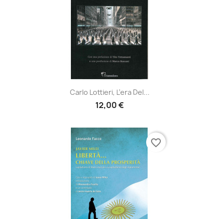
Carlo Lottieri, L’era Del...
12,00 €
favorite_border