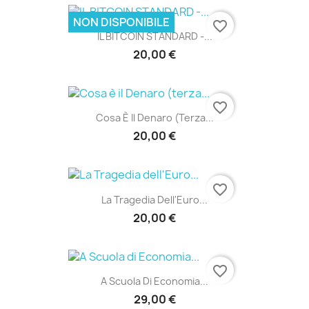
NON DISPONIBILE
favorite_border
IL BITCOIN STANDARD -...
20,00 €
favorite_border
Cosa È Il Denaro (terza...
20,00 €
favorite_border
La Tragedia Dell'Euro...
20,00 €
favorite_border
A Scuola Di Economia...
29,00 €