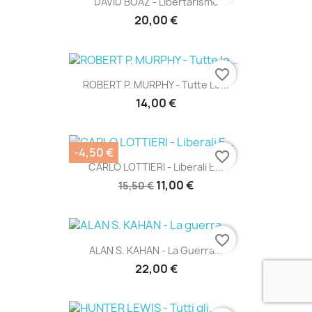
DAVID BOAZ - Libertarismo
20,00 €
favorite_border
ROBERT P. MURPHY - Tutte Le...
14,00 €
-4,50 €
favorite_border
CARLO LOTTIERI - Liberali E...
11,00 €
15,50 €
favorite_border
ALAN S. KAHAN - La Guerra...
22,00 €