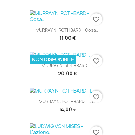
favorite_border
MURRAY N. ROTHBARD - Cosa...
11,00 €
NON DISPONIBILE
favorite_border
MURRAY N. ROTHBARD -...
20,00 €
favorite_border
MURRAY N. ROTHBARD - La...
14,00 €
favorite_border