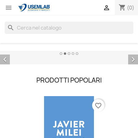
shopping_cart


(0)
search


PRODOTTI POPOLARI
favorite_border