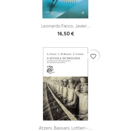
Leonardo Facco, Javier...
16,50 €
favorite_border
Atzeni, Bassani, Lottieri –...