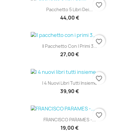
favorite_border
Pacchetto 5 Libri Dei...
44,00 €
favorite_border
Il Pacchetto Con I Primi 3...
27,00 €
favorite_border
I 4 Nuovi Libri Tutti Insieme
39,90 €
favorite_border
FRANCISCO PARAMES -...
19,00 €