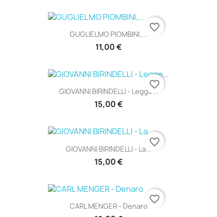
favorite_border
GUGLIELMO PIOMBINI,...
11,00 €
favorite_border
GIOVANNI BIRINDELLI - Legge...
15,00 €
favorite_border
GIOVANNI BIRINDELLI - La...
15,00 €
favorite_border
CARL MENGER - Denaro