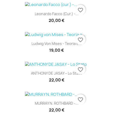
favorite_border
Leonardo Facco (cur.) -...
20,00 €
favorite_border
Ludwig Von Mises - Teoria E...
19,00 €
favorite_border
ANTHONY DE JASAY – Lo Stato
22,00 €
favorite_border
MURRAY N. ROTHBARD -...
22,00 €