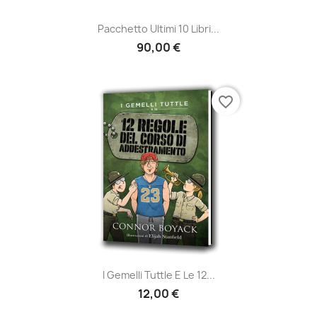
Pacchetto Ultimi 10 Libri...
90,00 €
favorite_border
I Gemelli Tuttle E Le 12...
12,00 €