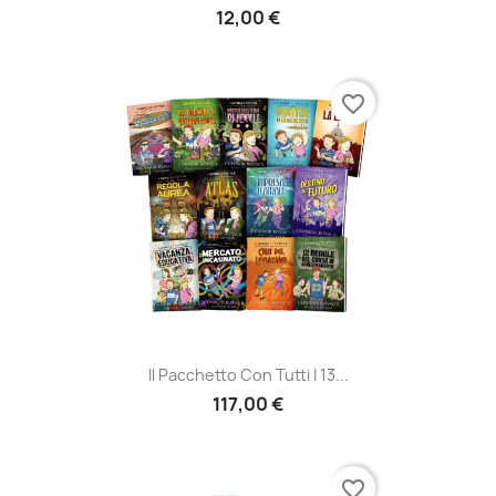
12,00 €
favorite_border
Il Pacchetto Con Tutti I 13...
117,00 €
favorite_border