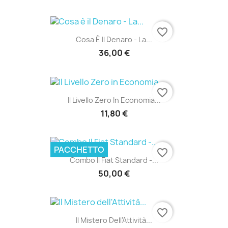
favorite_border
Cosa È Il Denaro - La...
36,00 €
favorite_border
Il Livello Zero In Economia...
11,80 €
PACCHETTO
favorite_border
Combo Il Fiat Standard -...
50,00 €
favorite_border
Il Mistero Dell'Attività...