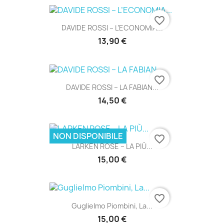
favorite_border
DAVIDE ROSSI – L’ECONOMIA...
13,90 €
favorite_border
DAVIDE ROSSI – LA FABIAN...
14,50 €
NON DISPONIBILE
favorite_border
LARKEN ROSE – LA PIÙ...
15,00 €
favorite_border
Guglielmo Piombini, La...
15,00 €