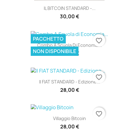
IL BITCOIN STANDARD -...
30,00 €
PACCHETTO
favorite_border
Combo A Scuola Di Economia...
NON DISPONIBILE
33,00 €
favorite_border
Il FIAT STANDARD - Edizione...
28,00 €
favorite_border
Villaggio Bitcoin
28,00 €