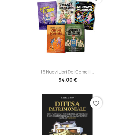
I 5 Nuovi Libri Dei Gemelli...
54,00 €
favorite_border