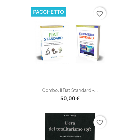
PACCHETTO
favorite_border
Combo: Il Fiat Standard -...
50,00 €
favorite_border