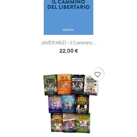
JAVIER MILEI – Il Cammino...
22,00 €
favorite_border