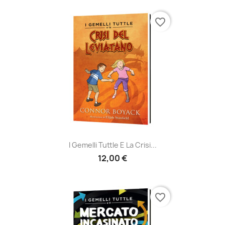
favorite_border
I Gemelli Tuttle E La Crisi...
12,00 €
favorite_border