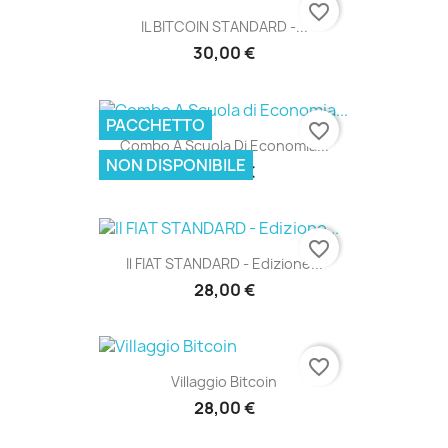
favorite_border
IL BITCOIN STANDARD -...
30,00 €
PACCHETTO
favorite_border
Combo A Scuola Di Economia...
NON DISPONIBILE
33,00 €
favorite_border
Il FIAT STANDARD - Edizione...
28,00 €
favorite_border
Villaggio Bitcoin
28,00 €