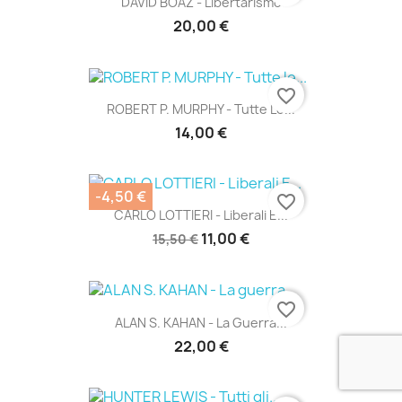
DAVID BOAZ - Libertarismo
20,00 €
favorite_border
ROBERT P. MURPHY - Tutte Le...
14,00 €
-4,50 €
favorite_border
CARLO LOTTIERI - Liberali E...
11,00 €
15,50 €
favorite_border
ALAN S. KAHAN - La Guerra...
22,00 €