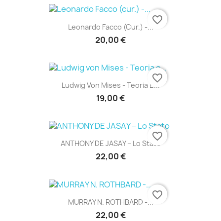
favorite_border
Leonardo Facco (cur.) -...
20,00 €
favorite_border
Ludwig Von Mises - Teoria E...
19,00 €
favorite_border
ANTHONY DE JASAY – Lo Stato
22,00 €
favorite_border
MURRAY N. ROTHBARD -...
22,00 €