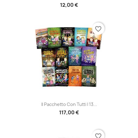
12,00 €
favorite_border
Il Pacchetto Con Tutti I 13...
117,00 €
favorite_border