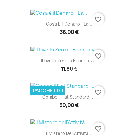
favorite_border
Cosa È Il Denaro - La...
36,00 €
favorite_border
Il Livello Zero In Economia...
11,80 €
PACCHETTO
favorite_border
Combo Il Fiat Standard -...
50,00 €
favorite_border
Il Mistero Dell'Attività...