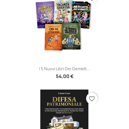
I 5 Nuovi Libri Dei Gemelli...
54,00 €
favorite_border