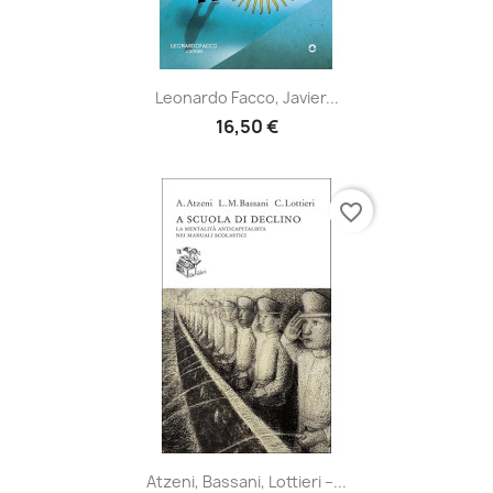
Leonardo Facco, Javier...
16,50 €
favorite_border
Atzeni, Bassani, Lottieri –...