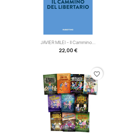
JAVIER MILEI – Il Cammino...
22,00 €
favorite_border