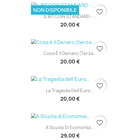
NON DISPONIBILE
favorite_border
IL BITCOIN STANDARD -...
20,00 €
favorite_border
Cosa È Il Denaro (terza...
20,00 €
favorite_border
La Tragedia Dell'Euro...
20,00 €
favorite_border
A Scuola Di Economia...
29,00 €