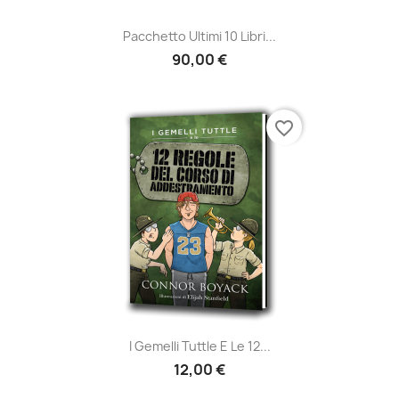
Pacchetto Ultimi 10 Libri...
90,00 €
favorite_border
I Gemelli Tuttle E Le 12...
12,00 €