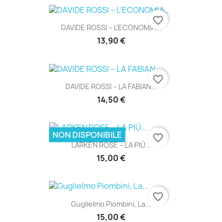
favorite_border
DAVIDE ROSSI – L’ECONOMIA...
13,90 €
favorite_border
DAVIDE ROSSI – LA FABIAN...
14,50 €
NON DISPONIBILE
favorite_border
LARKEN ROSE – LA PIÙ...
15,00 €
favorite_border
Guglielmo Piombini, La...
15,00 €