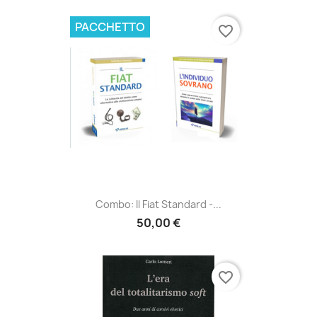
PACCHETTO
favorite_border
Combo: Il Fiat Standard -...
50,00 €
favorite_border