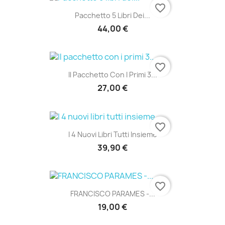
favorite_border
Pacchetto 5 Libri Dei...
44,00 €
favorite_border
Il Pacchetto Con I Primi 3...
27,00 €
favorite_border
I 4 Nuovi Libri Tutti Insieme
39,90 €
favorite_border
FRANCISCO PARAMES -...
19,00 €