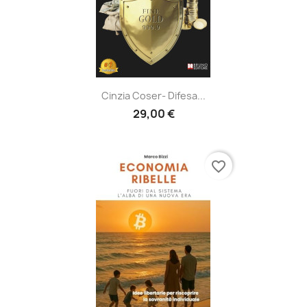
Cinzia Coser- Difesa...
29,00 €
favorite_border