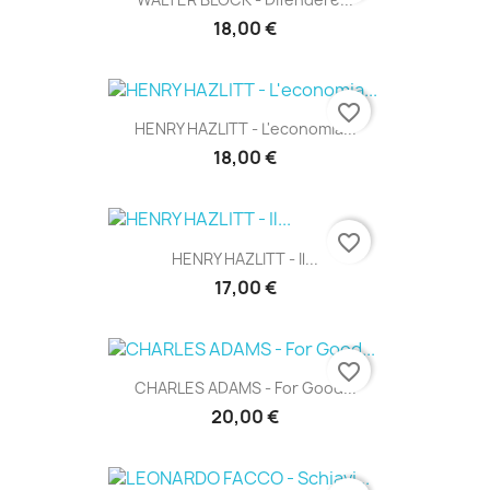
18,00 €
favorite_border
HENRY HAZLITT - L'economia...
18,00 €
favorite_border
HENRY HAZLITT - Il...
17,00 €
favorite_border
CHARLES ADAMS - For Good...
20,00 €