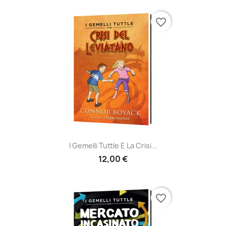
favorite_border
I Gemelli Tuttle E La Crisi...
12,00 €
favorite_border