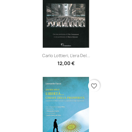
Carlo Lottieri, L’era Del...
12,00 €
favorite_border