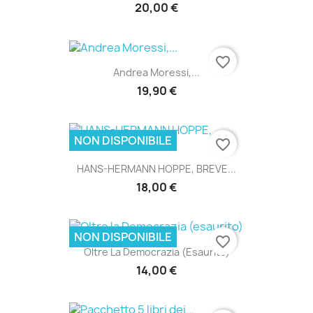
20,00 €
favorite_border
Andrea Moressi,...
19,90 €
NON DISPONIBILE
favorite_border
HANS-HERMANN HOPPE, BREVE...
18,00 €
NON DISPONIBILE
favorite_border
Oltre La Democrazia (esaurito)
14,00 €