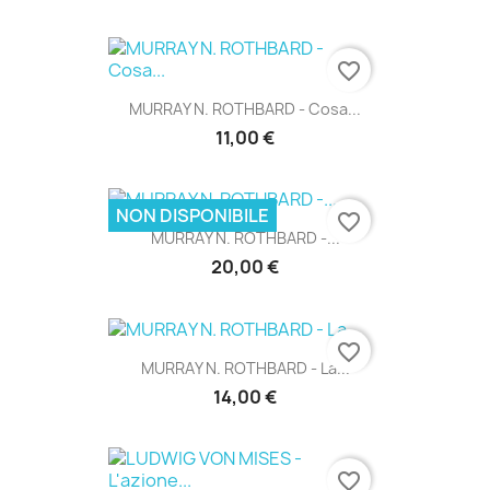
favorite_border
MURRAY N. ROTHBARD - Cosa...
11,00 €
NON DISPONIBILE
favorite_border
MURRAY N. ROTHBARD -...
20,00 €
favorite_border
MURRAY N. ROTHBARD - La...
14,00 €
favorite_border