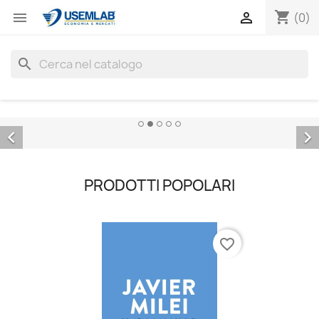
shopping_cart


(0)
search


PRODOTTI POPOLARI
favorite_border