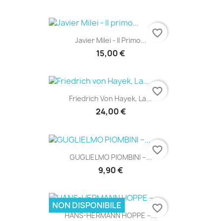
favorite_border
Javier Milei - Il Primo...
15,00 €
favorite_border
Friedrich Von Hayek, La...
24,00 €
favorite_border
GUGLIELMO PIOMBINI –...
9,90 €
NON DISPONIBILE
favorite_border
HANS-HERMANN HOPPE –...