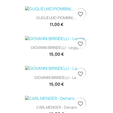
favorite_border
GUGLIELMO PIOMBINI,...
11,00 €
favorite_border
GIOVANNI BIRINDELLI - Legge...
15,00 €
favorite_border
GIOVANNI BIRINDELLI - La...
15,00 €
favorite_border
CARL MENGER - Denaro