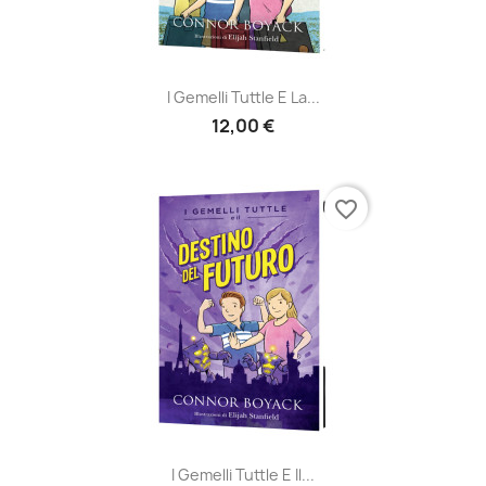
I Gemelli Tuttle E La...
12,00 €
favorite_border
I Gemelli Tuttle E Il...