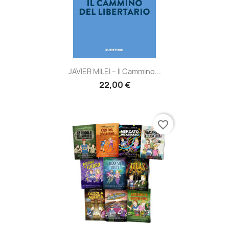
JAVIER MILEI – Il Cammino...
22,00 €
favorite_border