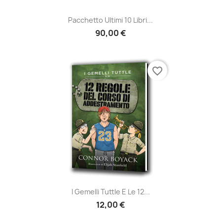
Pacchetto Ultimi 10 Libri...
90,00 €
favorite_border
I Gemelli Tuttle E Le 12...
12,00 €