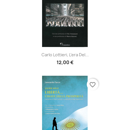
Carlo Lottieri, L’era Del...
12,00 €
favorite_border