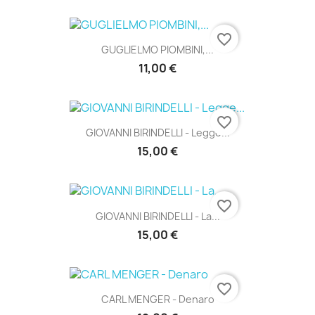
favorite_border
GUGLIELMO PIOMBINI,...
11,00 €
favorite_border
GIOVANNI BIRINDELLI - Legge...
15,00 €
favorite_border
GIOVANNI BIRINDELLI - La...
15,00 €
favorite_border
CARL MENGER - Denaro