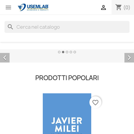
shopping_cart


(0)
search


PRODOTTI POPOLARI
favorite_border