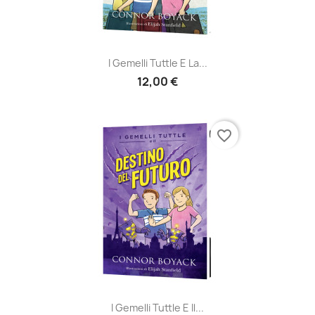
I Gemelli Tuttle E La...
12,00 €
favorite_border
I Gemelli Tuttle E Il...