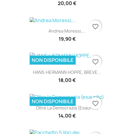
20,00 €
favorite_border
Andrea Moressi,...
19,90 €
NON DISPONIBILE
favorite_border
HANS-HERMANN HOPPE, BREVE...
18,00 €
NON DISPONIBILE
favorite_border
Oltre La Democrazia (esaurito)
14,00 €