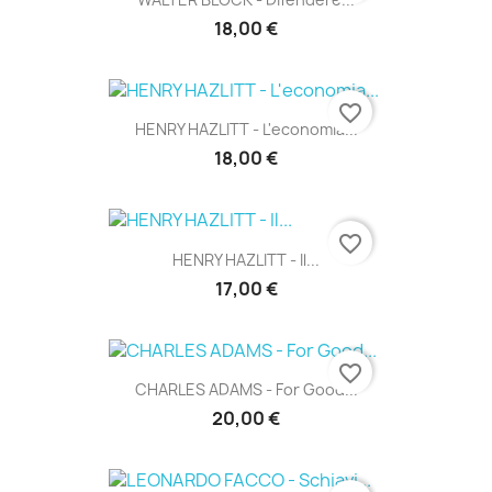
18,00 €
favorite_border
HENRY HAZLITT - L'economia...
18,00 €
favorite_border
HENRY HAZLITT - Il...
17,00 €
favorite_border
CHARLES ADAMS - For Good...
20,00 €