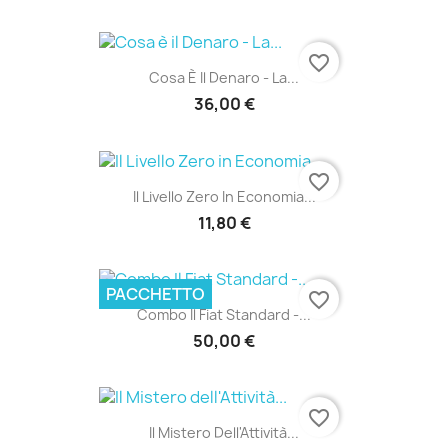
favorite_border
Cosa È Il Denaro - La...
36,00 €
favorite_border
Il Livello Zero In Economia...
11,80 €
PACCHETTO
favorite_border
Combo Il Fiat Standard -...
50,00 €
favorite_border
Il Mistero Dell'Attività...