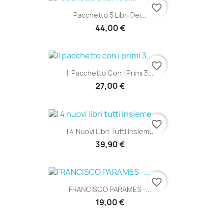
favorite_border
Pacchetto 5 Libri Dei...
44,00 €
favorite_border
Il Pacchetto Con I Primi 3...
27,00 €
favorite_border
I 4 Nuovi Libri Tutti Insieme
39,90 €
favorite_border
FRANCISCO PARAMES -...
19,00 €