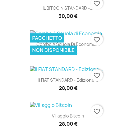
favorite_border
IL BITCOIN STANDARD -...
30,00 €
PACCHETTO
favorite_border
Combo A Scuola Di Economia...
NON DISPONIBILE
33,00 €
favorite_border
Il FIAT STANDARD - Edizione...
28,00 €
favorite_border
Villaggio Bitcoin
28,00 €