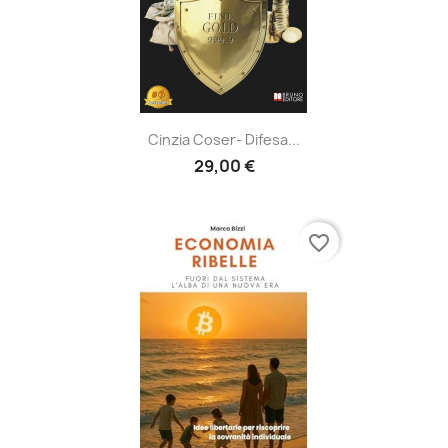
Cinzia Coser- Difesa...
29,00 €
favorite_border