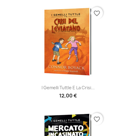
favorite_border
I Gemelli Tuttle E La Crisi...
12,00 €
favorite_border