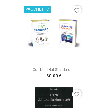
PACCHETTO
favorite_border
Combo: Il Fiat Standard -...
50,00 €
favorite_border