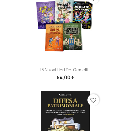
I 5 Nuovi Libri Dei Gemelli...
54,00 €
favorite_border