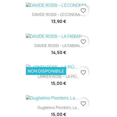
favorite_border
DAVIDE ROSSI – L’ECONOMIA...
13,90 €
favorite_border
DAVIDE ROSSI – LA FABIAN...
14,50 €
NON DISPONIBILE
favorite_border
LARKEN ROSE – LA PIÙ...
15,00 €
favorite_border
Guglielmo Piombini, La...
15,00 €