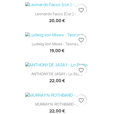
favorite_border
Leonardo Facco (cur.) -...
20,00 €
favorite_border
Ludwig Von Mises - Teoria E...
19,00 €
favorite_border
ANTHONY DE JASAY – Lo Stato
22,00 €
favorite_border
MURRAY N. ROTHBARD -...
22,00 €