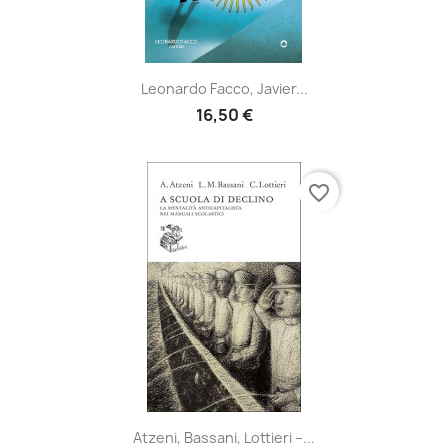
Leonardo Facco, Javier...
16,50 €
favorite_border
Atzeni, Bassani, Lottieri –...