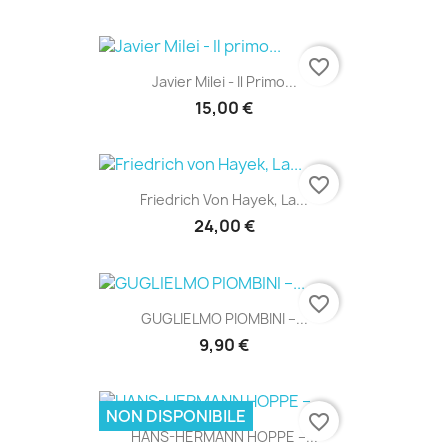
favorite_border
Javier Milei - Il Primo...
15,00 €
favorite_border
Friedrich Von Hayek, La...
24,00 €
favorite_border
GUGLIELMO PIOMBINI –...
9,90 €
NON DISPONIBILE
favorite_border
HANS-HERMANN HOPPE –...