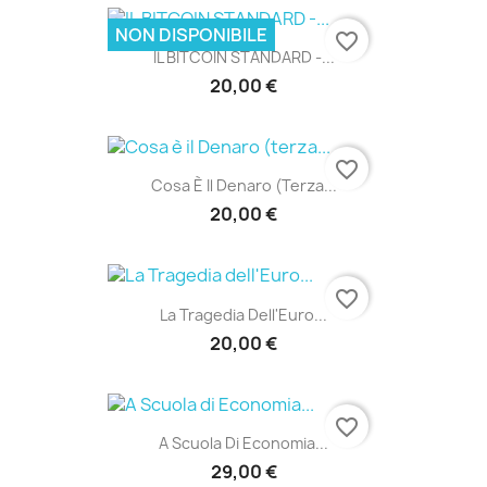
NON DISPONIBILE
favorite_border
IL BITCOIN STANDARD -...
20,00 €
favorite_border
Cosa È Il Denaro (terza...
20,00 €
favorite_border
La Tragedia Dell'Euro...
20,00 €
favorite_border
A Scuola Di Economia...
29,00 €