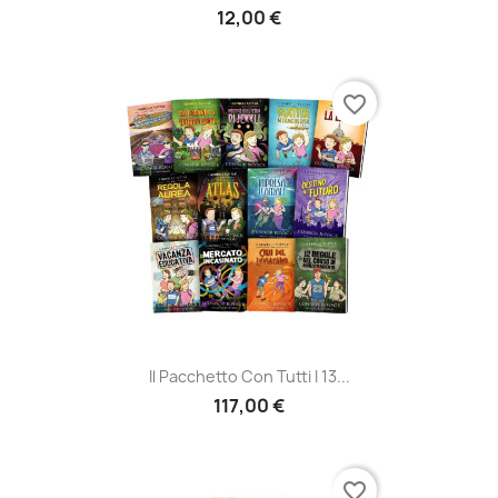
12,00 €
favorite_border
Il Pacchetto Con Tutti I 13...
117,00 €
favorite_border