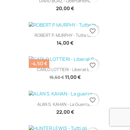
DAVID BOAZ - Libertarismo
20,00 €
favorite_border
ROBERT P. MURPHY - Tutte Le...
14,00 €
-4,50 €
favorite_border
CARLO LOTTIERI - Liberali E...
11,00 €
15,50 €
favorite_border
ALAN S. KAHAN - La Guerra...
22,00 €