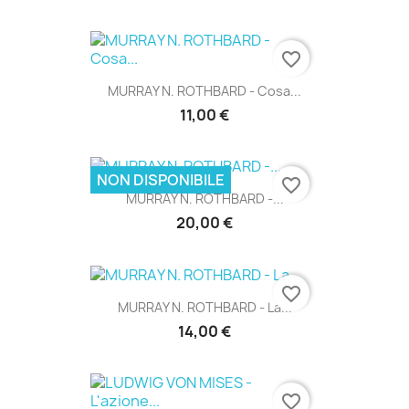
favorite_border
MURRAY N. ROTHBARD - Cosa...
11,00 €
NON DISPONIBILE
favorite_border
MURRAY N. ROTHBARD -...
20,00 €
favorite_border
MURRAY N. ROTHBARD - La...
14,00 €
favorite_border