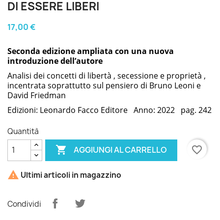
DI ESSERE LIBERI
17,00 €
Seconda edizione ampliata con una nuova
introduzione dell’autore
Analisi dei concetti di libertà , secessione e proprietà ,
incentrata soprattutto sul pensiero di Bruno Leoni e
David Friedman
Edizioni: Leonardo Facco Editore Anno: 2022 pag. 242
Quantità

favorite_border
AGGIUNGI AL CARRELLO

Ultimi articoli in magazzino
Condividi