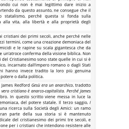
econdo cui non è mai legittimo dare inizio a
Partendo da questo assunto, ne consegue che il
o statalismo, perché questa si fonda sulla
 alla vita, alla libertà e alla proprietà degli
 cristiani dei primi secoli, anche perché nelle
mezzi termini, come una creazione demoniaca del
 omicidi e le rapine su scala gigantesca che da
un’atroce conferma della visione biblica. Non
 del Cristianesimo sono state quelle in cui si è
co, incarnato dall’impero romano o dagli Stati
iani hanno invece tradito la loro più genuina
potere o dalla politica.
ano James Redford
Gesù era un anarchico
, tradotto
l vero cristiano è anarco-capitalista. Perché James
libro. In questo scritto viene messa in luce la
emoniaca, del potere statale. Il terzo saggio,
I
e una ricerca sulla Società degli Amici: un ramo
gran parte della sua storia si è mantenuto
dicale del cristianesimo dei primi tre secoli, e
one per i cristiani che intendono resistere alle