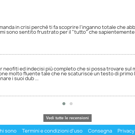
i manda in crisi perchè ti fa scoprire l'inganno totale che a
mi sono sentito frustrato per il "tutto" che sapientement
er neofiti ed indecisi più completo che si possa trovare sul 
 molto fluente tale che ne scaturisce un testo di primo l
are i suoi dub ...
Vedi tutte le recensioni
hi sono
Termini e condizioni d'uso
Consegna
Privacy