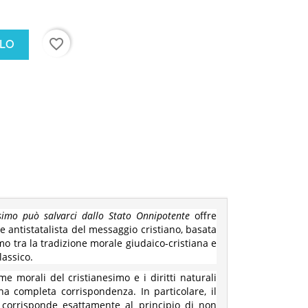
favorite_border
LLO
nesimo può salvarci dallo Stato Onnipotente
offre
e antistatalista del messaggio cristiano, basata
mo tra la tradizione morale giudaico-cristiana e
lassico.
me morali del cristianesimo e i diritti naturali
 una completa corrispondenza. In particolare, il
corrisponde esattamente al principio di non