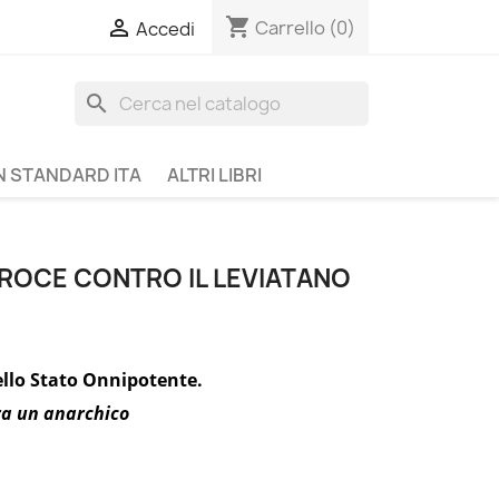
shopping_cart

Carrello
(0)
Accedi
search
N STANDARD ITA
ALTRI LIBRI
CROCE CONTRO IL LEVIATANO
ello Stato Onnipotente.
ra un anarchico