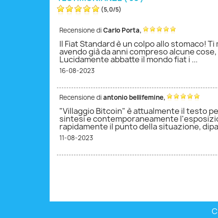
(
5,0
/
5
)
,
Recensione di
Carlo Porta
Il Fiat Standard è un colpo allo stomaco! T
avendo già da anni compreso alcune cose, 
Lucidamente abbatte il mondo fiat i ...
quisto verificato
16-08-2023
tunità di
,
Recensione di
antonio bellifemine
a fianco a
"Villaggio Bitcoin" è attualmente il testo p
sintesi e contemporaneamente l'esposizione
rapidamente il punto della situazione, dipan
quisto verificato
11-08-2023
C