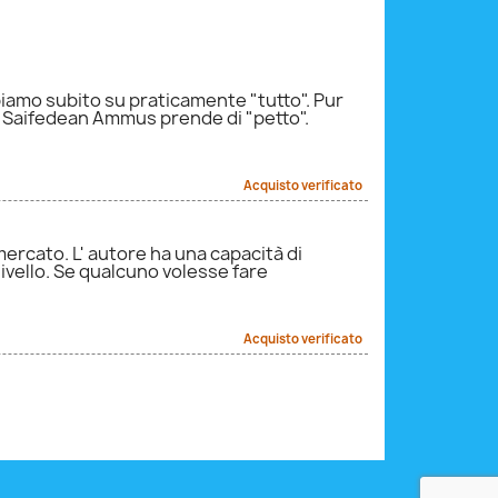
Recensione di
bbiamo subito su praticamente "tutto". Pur
Sarò lapidar
e Saifedean Ammus prende di "petto".
11-07-2023
Acquisto verificato
Recensione di
Corre l'obb
tutto rispet
mercato. L' autore ha una capacità di
Fabio Arcier
ivello. Se qualcuno volesse fare
22-06-2023
Acquisto verificato