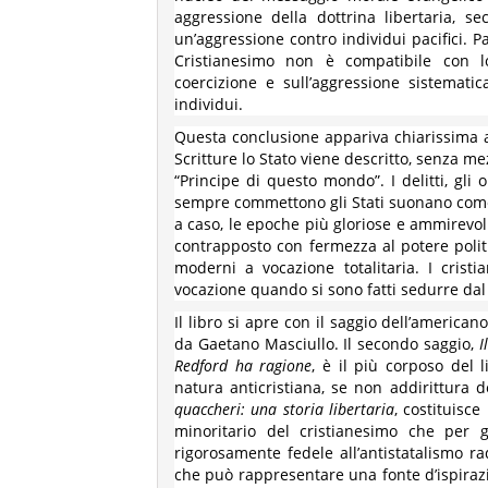
aggressione della dottrina libertaria, s
un’aggressione contro individui pacifici. 
Cristianesimo non è compatibile con l
coercizione e sull’aggressione sistematica
individui.
Questa conclusione appariva chiarissima ai
Scritture lo Stato viene descritto, senza 
“Principe di questo mondo”. I delitti, gli
sempre commettono gli Stati suonano come 
a caso, le epoche più gloriose e ammirevoli
contrapposto con fermezza al potere politi
moderni a vocazione totalitaria. I crist
vocazione quando si sono fatti sedurre dal 
Il libro si apre con il saggio dell’americ
da Gaetano Masciullo. Il secondo saggio,
I
Redford ha ragione
, è il più corposo del 
natura anticristiana, se non addirittura d
quaccheri: una storia libertaria
, costituisc
minoritario del cristianesimo che per 
rigorosamente fedele all’antistatalismo ra
che può rappresentare una fonte d’ispirazi