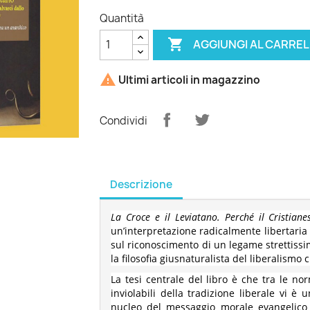
Quantità

AGGIUNGI AL CARRE

Ultimi articoli in magazzino
Condividi
Descrizione
La Croce e il Leviatano. Perché il Cristia
un’interpretazione radicalmente libertaria 
sul riconoscimento di un legame strettissi
la filosofia giusnaturalista del liberalismo c
La tesi centrale del libro è che tra le nor
inviolabili della tradizione liberale vi è
nucleo del messaggio morale evangelico 