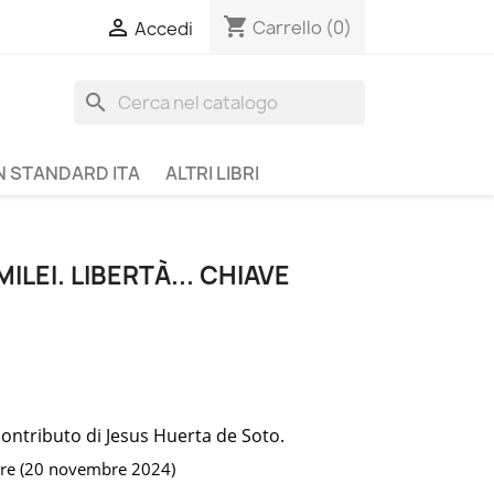
shopping_cart

Carrello
(0)
Accedi
search
N STANDARD ITA
ALTRI LIBRI
LEI. LIBERTÀ... CHIAVE
contributo di Jesus Huerta de Soto.
ore (20 novembre 2024)