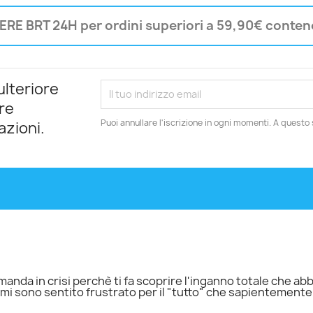
RE BRT 24H per ordini superiori a 59,90€ contene
ulteriore
re
Puoi annullare l'iscrizione in ogni momenti. A questo s
azioni.
i manda in crisi perchè ti fa scoprire l'inganno totale che a
mi sono sentito frustrato per il "tutto" che sapientement