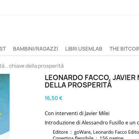
ST
BAMBINI/RAGAZZI
LIBRI USEMLAB
THE BITCOI
à... chiave della prosperità
LEONARDO FACCO, JAVIER MI
DELLA PROSPERITÀ
16,50 €
Con interventi di Javier Milei
Introduzione di Alessandro Fusillo e un 
Editore ‏ : ‎
goWare, Leonardo Facco Edit
Copertina flessibile ‏ : ‎
156 pagine