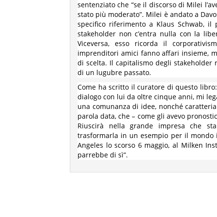
sentenziato che “se il discorso di Milei l’a
stato più moderato”. Milei è andato a Davo
specifico riferimento a Klaus Schwab, il 
stakeholder non c’entra nulla con la libe
Viceversa, esso ricorda il corporativi
imprenditori amici fanno affari insieme, ma
di scelta. Il capitalismo degli stakeholder 
di un lugubre passato.
Come ha scritto il curatore di questo libro
dialogo con lui da oltre cinque anni, mi le
una comunanza di idee, nonché caratterial
parola data, che – come gli avevo pronostic
Riuscirà nella grande impresa che sta 
trasformarla in un esempio per il mondo i
Angeles lo scorso 6 maggio, al Milken Insti
parrebbe di sì”.