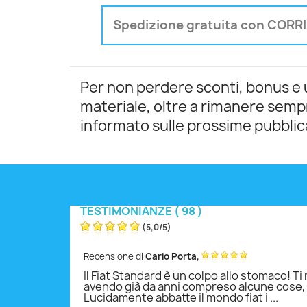
Spedizione gratuita con CORRIE
Per non perdere sconti, bonus e 
materiale, oltre a rimanere semp
informato sulle prossime pubblic
TESTIMONIANZE ( 98 )
(
5,0
/
5
)
,
Recensione di
Carlo Porta
Il Fiat Standard è un colpo allo stomaco! T
avendo già da anni compreso alcune cose, 
Lucidamente abbatte il mondo fiat i ...
quisto verificato