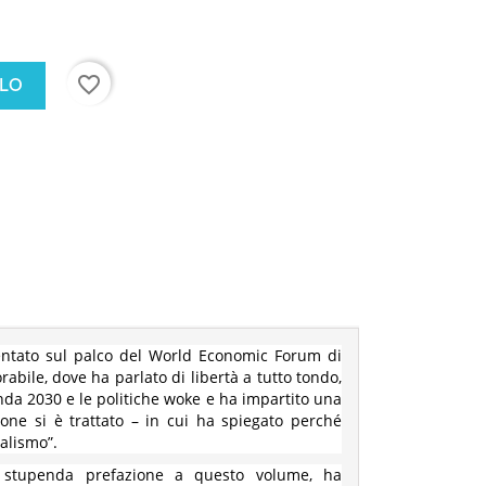
favorite_border
LLO
sentato sul palco del World Economic Forum di
ile, dove ha parlato di libertà a tutto tondo,
enda 2030 e le politiche woke e ha impartito una
one si è trattato – in cui ha spiegato perché
ialismo”.
a stupenda prefazione a questo volume, ha