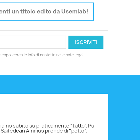
nti un titolo edito da Usemlab!
copo, cerca le info di contatto nelle note legali.
Recensione di
bbiamo subito su praticamente "tutto". Pur
Sarò lapidar
e Saifedean Ammus prende di "petto".
11-07-2023