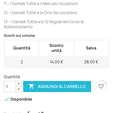
11 - I Gemelli Tuttle e il Mercato incasinato
12- I Gemelli Tuttle e la Crisi del Leviatano
13 - I Gemelli Tuttle e le 12 Regole del Corso di
Addestramento
Sconti sul volume
Sconto
Quantità
Salva
unità
2
14,00 €
28,00 €
Quantità

favorite_border
AGGIUNGI AL CARRELLO

Disponibile