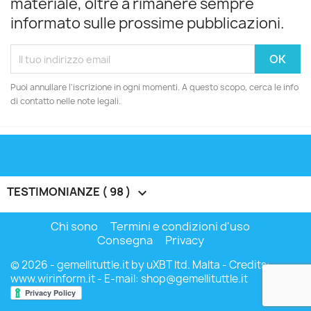
materiale, oltre a rimanere sempre
informato sulle prossime pubblicazioni.
Puoi annullare l'iscrizione in ogni momenti. A questo scopo, cerca le info
di contatto nelle note legali.
TESTIMONIANZE ( 98 )

Chi sono
Termini e condizioni d'uso
Consegna
Privacy
© 2026 - gemellituttle.it by uXBT ltd. Malta - Credits:
www.wirinform.it
- E-mail: shop@gemellituttle.it