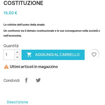
COSTITUZIONE
19,00 €
Le critiche dell'uomo della strada
Un confronto tra il dettato costituzionale e le sue conseguenze nella società e
nell'economia.
Quantità

favorite_border
AGGIUNGI AL CARRELLO

Ultimi articoli in magazzino
Condividi
Descrizione